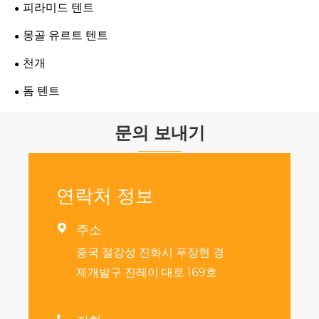
피라미드 텐트
몽골 유르트 텐트
천개
돔 텐트
문의 보내기
연락처 정보

주소
중국 절강성 진화시 푸장현 경
제개발구 진레이 대로 169호