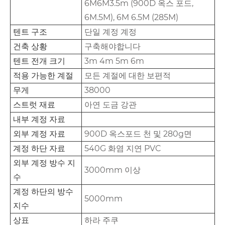
6M6M3.5m (900D 옥스 포드,
6M.5M), 6M 6.5M (285M)
텐트 구조
단일 계정 계정
건축 상황
구축해야합니다
텐트 전개 크기
3m 4m 5m 6m
적용 가능한 계절
모든 계절에 대한 보편적
무게
38000
스트럿 재료
아연 도금 강관
내부 계정 자료
외부 계정 자료
900D 옥스포드 천 및 280g면
계정 하단 자료
540G 화염 지연 PVC
외부 계정 방수 지
3000mm 이상
수
계정 하단의 방수
5000mm
지수
상표
하라 주쿠