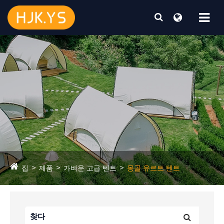
집
제품
가벼운 고급 텐트
몽골 유르트 텐트