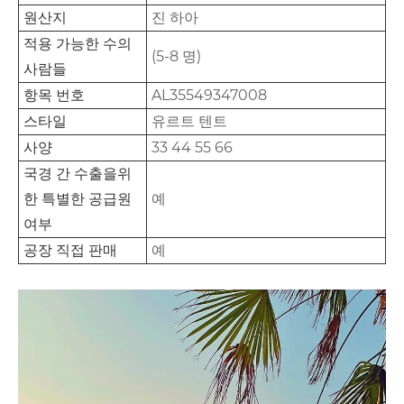
원산지
진 하아
적용 가능한 수의
(5-8 명)
사람들
항목 번호
AL35549347008
스타일
유르트 텐트
사양
33 44 55 66
국경 간 수출을위
한 특별한 공급원
예
여부
공장 직접 판매
예