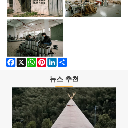
Facebook
X
WhatsApp
Pinterest
LinkedIn
Share
뉴스 추천