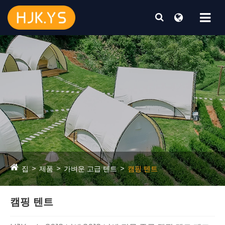
집
제품
가벼운 고급 텐트
캠핑 텐트
캠핑 텐트