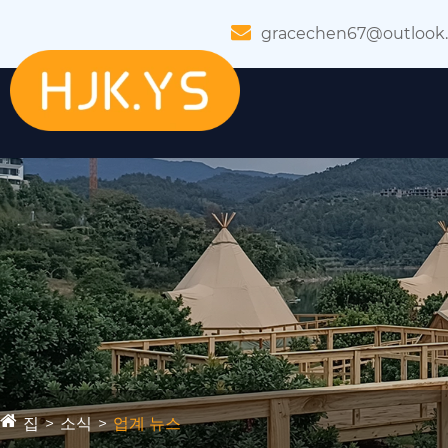
gracechen67@outlook
집
소식
업계 뉴스