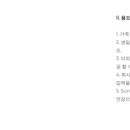
II. 용
1. 
2. 
오.
3. 
공 할 
4. 회
집력을
5. S
연장으