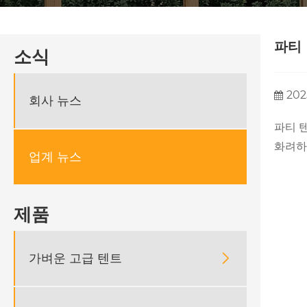
파티
소식
202
회사 뉴스
파티 
화려하
업계 뉴스
제품
가벼운 고급 텐트
