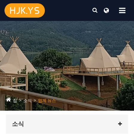
집
소식
업계 뉴스
소식