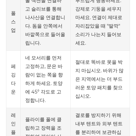
폴 섹션을 연결하
부드럽게 행동하세요.
고 슬리브를 통해
강제로 기둥을 세우지
폴
나사산을 연결합니
마세요. 연결이 제대로
스
다. 돔을 안쪽에서
자리잡았을 때 "딸깍"
업
바깥쪽으로 들어올
소리가 나는지 들어보
립니다.
세요.
네 모서리를 먼저
절대로 똑바로 못을 박
고정하고, 문은 바
페
지 마십시오. 바위가 많
람이 없는 쪽을 향
깅
은 지역에서는 더 부드
하게 하세요. 토양
다
러운 토양 패치를 찾으
에 45° 각도로 고
운
십시오.
정합니다.
결로를 방지하기 위해
레
플라이를 폴에 클
내부 텐트와 외부 텐트
인
립하고 장력을 조
를 분리하여 보관하십
플