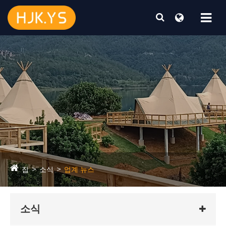
집
소식
업계 뉴스
소식