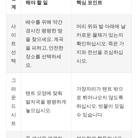
해야 할 일
핵심 포인트
계
배수를 위해 약간
머리 위와 발 아래에 날
사
경사진 평평한 땅
카로운 물체가 있는지
이
을 찾으세요. 계곡
확인하십시오. 죽은 가
트
을 피하고, 안전한
지와 전선을 조심하십
선
장소를 선택하세
시오.
택
요.
그
가장자리가 텐트 밖으
라
텐트 모양에 맞춰
로 튀어나오지 않도록
운
발자국을 평평하게
하십시오. 빗물이 모일
드
놓으십시오.
수 있습니다.
시
트