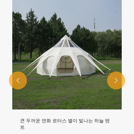


큰 두꺼운 면화 로터스 별이 빛나는 하늘 텐
트