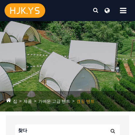
집
제품
가벼운 고급 텐트
캠핑 텐트