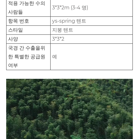
적용 가능한 수의
3*3*2m (3-4 명)
사람들
항목 번호
ys-spring 텐트
스타일
지붕 텐트
사양
3*3*2
국경 간 수출을위
한 특별한 공급원
예
여부