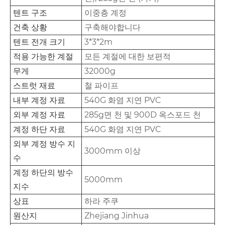
텐트 구조
이중층 계정
건축 상황
구축해야합니다
텐트 전개 크기
3*3*2m
적용 가능한 계절
모든 계절에 대한 보편적
무게
32000g
스트럿 재료
철 파이프
내부 계정 자료
540G 화염 지연 PVC
외부 계정 자료
285g면 천 및 900D 옥스포드 천
계정 하단 자료
540G 화염 지연 PVC
외부 계정 방수 지
3000mm 이상
수
계정 하단의 방수
5000mm
지수
상표
하라 주쿠
원산지
Zhejiang Jinhua