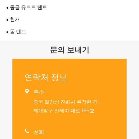
몽골 유르트 텐트
천개
돔 텐트
문의 보내기
연락처 정보

주소
중국 절강성 진화시 푸장현 경
제개발구 진레이 대로 169호

전화