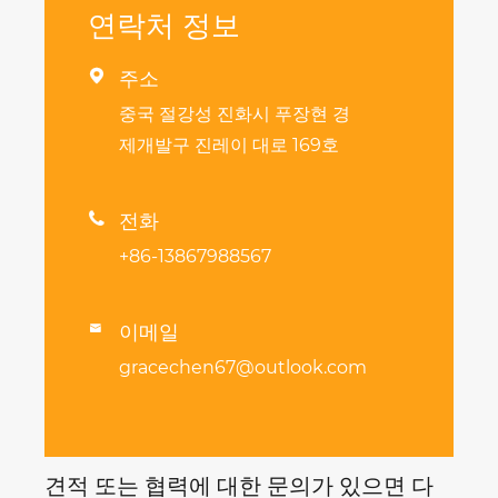
연락처 정보

주소
중국 절강성 진화시 푸장현 경
제개발구 진레이 대로 169호

전화
+86-13867988567
이메일

gracechen67@outlook.com
견적 또는 협력에 대한 문의가 있으면 다